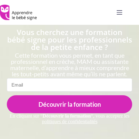
Vous cherchez une formation
bébé signe pour les professionnels
de la petite
enfance ?
Cette formation vous permet, en tant que
professionnel en crèche, MAM ou assistante
maternelle, d’apprendre à mieux comprendre
les tout-petits avant même qu’ils ne parlent.
Découvrir la formation
En cliquant sur “
Découvrir la formation
“, vous acceptez les
politiques de confidentialités